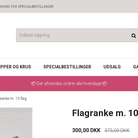
GHED FOR SPECIALBESTILLINGER
PPER OG KRUS
SPECIALBESTILLINGER
UDSALG
G
📦 Der afsendes ordrer alle hverdage 📦
granke m. 10 flag
Flagranke m. 10
300,00 DKK
375,00 DKK