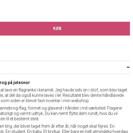
KØB
rog på jutesnor
 at lave en flagranke i keramik. Jeg havde selv en i stof, som blev taget
e, at det da også kunne laves i ler. Resultatet blev denne håndlavede
som siden er blevet fast inventar i min webshop.
annebrog-flag, formet og glaseret i hånden i mit værksted. Flagene
naturligt og varmt udtryk. Du kan nemt flytte dem rundt, hvis du vil
en til et bestemt sted.
n ting, der bliver taget frem år efter år, når noget skal fejres. En
ob. En student. En baby. Et bryllup. Eller bare en helt almindelig hverdag,