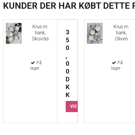
KUNDER DER HAR KØBT DETTE
Krus m.
Krus m.
3
hank,
hank,
Skovdis
Oliven
5
0
,
0
På
På
lager
lager
0
D
K
K
VIS PRODUKT