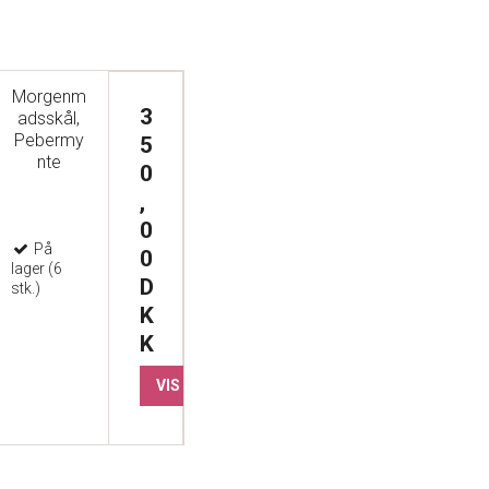
Morgenm
3
adsskål,
Pebermy
5
nte
0
,
0
På
0
lager (6
D
stk.)
K
K
VIS PRODUKT