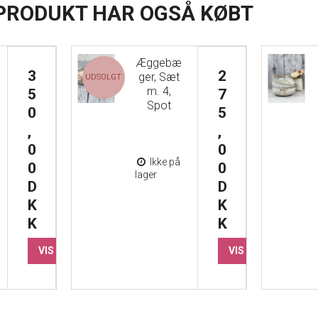
 PRODUKT HAR OGSÅ KØBT
Æggebæ
3
2
ger, Sæt
UDSOLGT
m. 4,
5
7
Spot
0
5
,
,
0
0
Ikke på
0
0
lager
D
D
K
K
K
K
VIS PRODUKT
VIS PRODUKT