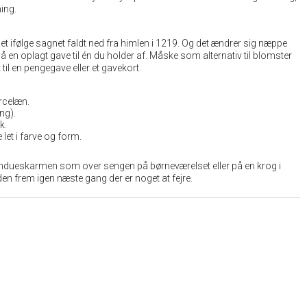
ning.
et ifølge sagnet faldt ned fra himlen i 1219. Og det ændrer sig næppe
å en oplagt gave til én du holder af. Måske som alternativ til blomster
til en pengegave eller et gavekort.
rcelæn.
ng).
k.
 let i farve og form.
vindueskarmen som over sengen på børneværelset eller på en krog i
n frem igen næste gang der er noget at fejre.