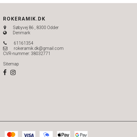
ROKERAMIK.DK
Søbyvej 86
,
8300 Odder
Denmark
61161354
rokeramik.dk@gmail.com
CVR-nummer
:
38032771
Sitemap