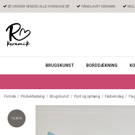
📦 ORDRER SENDES ALLE HVERDAGE 📦
HÅNDLAVET KERAMIK
MULI
BRUGSKUNST
BORDDÆKNING
KO
Forside
/
Produktkatalog
/
Brugskunst
/
Pynt og ophæng
/
Fødselsdag
/
Fla
TILBUD