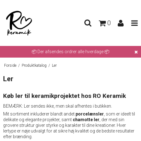
0
📦 Der afsendes ordrer alle hverdage 📦
Forside
/
Produktkatalog
/
Ler
Ler
Køb ler til keramikprojektet hos RO Keramik
BEMÆRK: Ler sendes ikke, men skal afhentes i butikken.
Mit sortiment inkluderer blandt andet
porcelænsler
, som er ideelt til
delikate og elegante projekter, samt
chamotte ler
, der med sin
grovere struktur giver styrke og karakter til dine kreationer. Hver
lertype er nøje udvalgt for at sikre høj kvalitet og de bedste resultater
efter brænding.