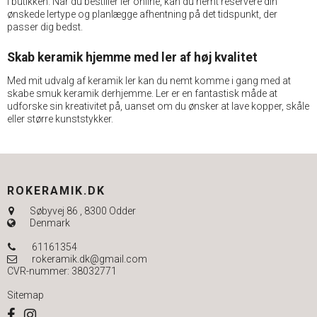
i butikken. Når du bestiller ler online, kan du nemt reservere din
ønskede lertype og planlægge afhentning på det tidspunkt, der
passer dig bedst.
Skab keramik hjemme med ler af høj kvalitet
Med mit udvalg af keramik ler kan du nemt komme i gang med at
skabe smuk keramik derhjemme. Ler er en fantastisk måde at
udforske sin kreativitet på, uanset om du ønsker at lave kopper, skåle
eller større kunststykker.
ROKERAMIK.DK
Søbyvej 86
,
8300 Odder
Denmark
61161354
rokeramik.dk@gmail.com
CVR-nummer
:
38032771
Sitemap