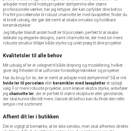
arbejder med små hobbyprojekter derhjemme eller større
professionelle værker, har jeg lertyper, der kan opfylder dine behov.
Fra fint porcelænsler til robust chamotte ler med lavapletter, finder du
et bredt udvalg, der gør det nemt at skabe smukke og holdbare
keramikstykker.
Jeg tilbyder blandt andet hvidt ler til porcelæn, perfekt til at skabe
delikate og elegante designs, samt chamotte ler, der med sin mere
robuste struktur tilføjer både styrke og unikt præg til dine projekter.
Kvalitetsler til alle behov
Mit udvalg af ler er velegnet til både drejning og modellering, hvilket
giver dig friheden til at udforske forskellige teknikker og projekter.
Har du brug for ler, der er nemt at arbejde med derhjemme? Så er mit
hvide ler til porcelæn
eller
keramikler med lavapletter
et oplagt
valg. For mere robuste projekter, som kræver ekstra styrke, anbefaler
jeg
chamotte ler
, der er perfekt til større skulpturer eller genstande,
der skal kunne tåle lidt mere. Uanset dit behov kan du finde den rette
lertype i mit sortiment.
Afhent dit ler i butikken
Det er vigtigt at bemærke, at ler ikke sendes, men skal afhentes direkte