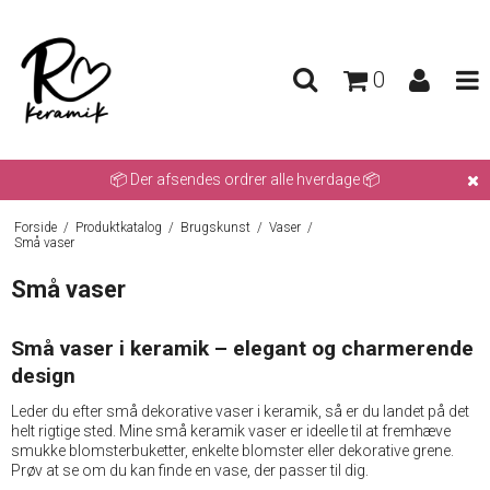
0
📦 Der afsendes ordrer alle hverdage 📦
Forside
/
Produktkatalog
/
Brugskunst
/
Vaser
/
Små vaser
Små vaser
Små vaser i keramik – elegant og charmerende
design
Leder du efter små dekorative vaser i keramik, så er du landet på det
helt rigtige sted. Mine små keramik vaser er ideelle til at fremhæve
smukke blomsterbuketter, enkelte blomster eller dekorative grene.
Prøv at se om du kan finde en vase, der passer til dig.