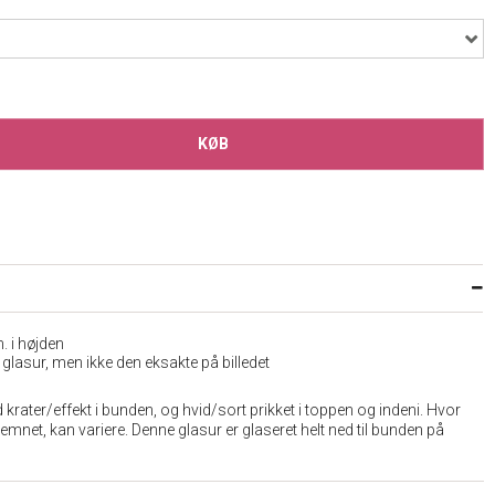
KØB
 i højden
glasur, men ikke den eksakte på billedet
krater/effekt i bunden, og hvid/sort prikket i toppen og indeni. Hvor
 emnet, kan variere. Denne glasur er glaseret helt ned til bunden på