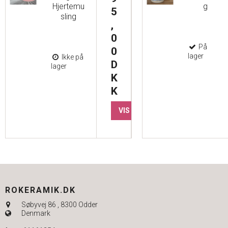
Hjertemu
g
5
sling
,
0
På
0
lager
Ikke på
D
lager
K
K
VIS PRODUKT
ROKERAMIK.DK
Søbyvej 86
,
8300 Odder
Denmark