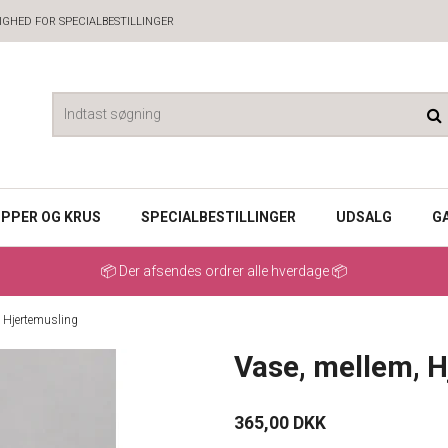
GHED FOR SPECIALBESTILLINGER
PPER OG KRUS
SPECIALBESTILLINGER
UDSALG
G
📦 Der afsendes ordrer alle hverdage 📦
, Hjertemusling
Vase, mellem, H
365,00 DKK