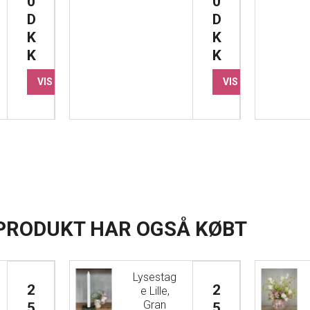
0
0
D
D
K
K
K
K
VIS PRODUKT
VIS PRODUKT
 PRODUKT HAR OGSÅ KØBT
Lysestag
2
2
e Lille,
Gran
5
5