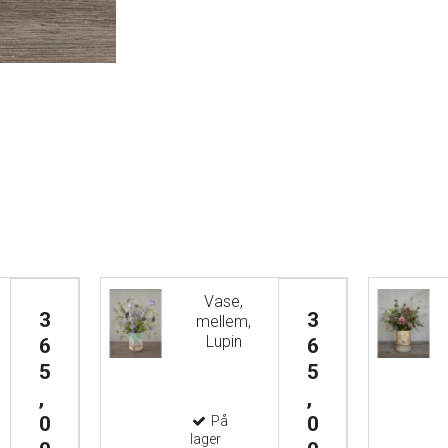
Vase,
3
3
mellem,
Lupin
6
6
5
5
,
,
0
0
På
lager