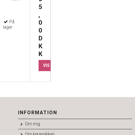
5
,
0
På
lager
0
D
K
K
VIS PRODUKT
INFORMATION
Om mig
Om keramikken