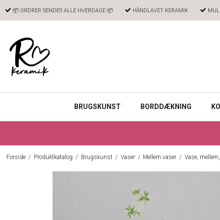
📦 ORDRER SENDES ALLE HVERDAGE 📦
HÅNDLAVET KERAMIK
MULI
BRUGSKUNST
BORDDÆKNING
KO
Forside
/
Produktkatalog
/
Brugskunst
/
Vaser
/
Mellem vaser
/
Vase, mellem