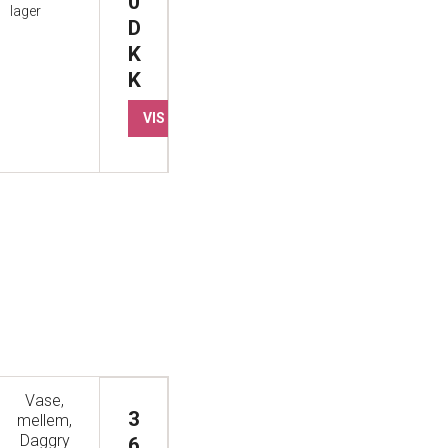
0
lager
D
K
K
VIS PRODUKT
Vase,
3
mellem,
Daggry
6