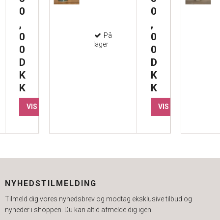
0
0
,
,
0
0
På
lager
0
0
D
D
K
K
K
K
VIS PRODUKT
VIS PRODUKT
NYHEDSTILMELDING
Tilmeld dig vores nyhedsbrev og modtag eksklusive tilbud og
nyheder i shoppen. Du kan altid afmelde dig igen.