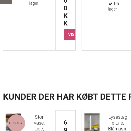
0
lager
På
D
lager
K
K
VIS PRODUKT
KUNDER DER HAR KØBT DETTE
Stor
Lysestag
6
vase,
e Lille,
UDSOLGT
Lige,
Blåmuslin
9