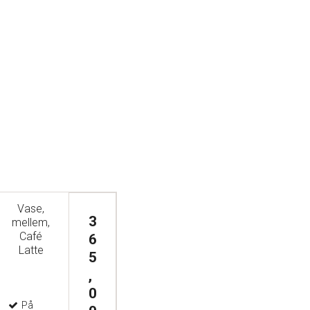
Vase,
3
mellem,
Café
6
Latte
5
,
0
På